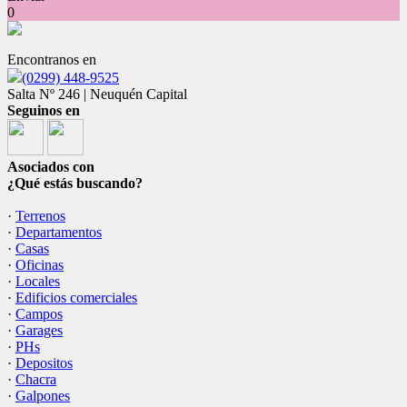
0
Encontranos en
(0299) 448-9525
Salta Nº 246 | Neuquén Capital
Seguinos en
Asociados con
¿Qué estás buscando?
·
Terrenos
·
Departamentos
·
Casas
·
Oficinas
·
Locales
·
Edificios comerciales
·
Campos
·
Garages
·
PHs
·
Depositos
·
Chacra
·
Galpones