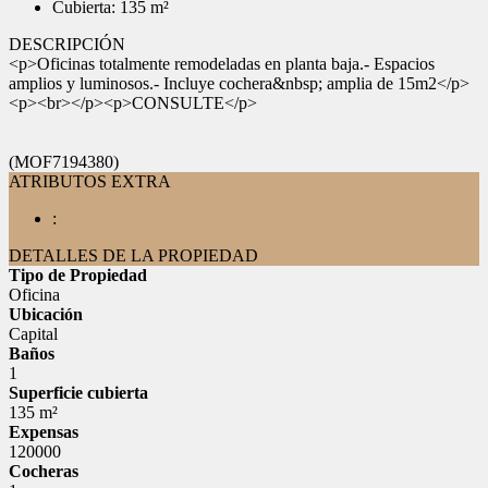
Cubierta: 135 m²
DESCRIPCIÓN
<p>Oficinas totalmente remodeladas en planta baja.- Espacios
amplios y luminosos.- Incluye cochera&nbsp; amplia de 15m2</p>
<p><br></p><p>CONSULTE</p>
(MOF7194380)
ATRIBUTOS EXTRA
:
DETALLES DE LA PROPIEDAD
Tipo de Propiedad
Oficina
Ubicación
Capital
Baños
1
Superficie cubierta
135 m²
Expensas
120000
Cocheras