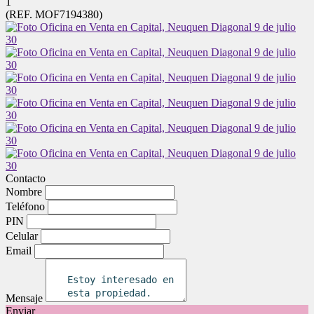
1
(REF. MOF7194380)
Contacto
Nombre
Teléfono
PIN
Celular
Email
Mensaje
Enviar