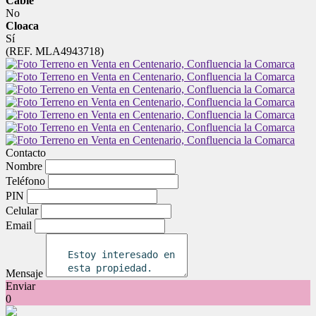
Cable
No
Cloaca
Sí
(REF. MLA4943718)
Contacto
Nombre
Teléfono
PIN
Celular
Email
Mensaje
Enviar
0