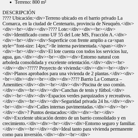
Terreno: 800 m²
DESCRIPCIÓN
???? Ubicación:<div>Terreno ubicado en el barrio privado La
Comarca, en la ciudad de Centenario, provincia de Neuquén.</div>
<div><br></div><div>???? Lote:</div><div><br></div>
<div>Identificado como UF 55 del Lote MS, Fracción A.</div>
<div><br></div><div>Superficie con frente amplio a ca<span
style="font-size: 14px;">lle interna pavimentada.</span></div>
<div><br></div><div>El lote cuenta con todos los servicios luz,
agua, gas.</div><div><br></div><div>Entorno natural con
arboleda consolidada y excelente orientación.</div><div><br>
</div><div>????? Proyecto de vivienda:</div><div><br></div>
<div>Planos aprobados para una vivienda de 2 plantas.</div><div>
<br></div><div><br></div><div>???? Barrio La Comarca –
Amenities:</div><div><br></div><div>Piscina de uso común.
</div><div><br></div><div>Canchas de tenis y fútbol.</div>
<div><br></div><div>Espacios verdes parquizados y recreativos.
</div><div><br></div><div>Seguridad privada 24 hs.</div><div>
<br></div><div>Calles internas pavimentadas.</div><div><br>
</div><div>? Puntos destacados:</div><div><br></div>
<div>Excelente ubicación dentro de un barrio consolidado y en
crecimiento.</div><div><br></div><div>Entorno seguro y familiar.
</div><div><br></div><div>Ideal tanto para vivienda permanente
como para inversión.</div><div><br></div>