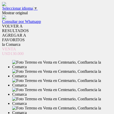
Seleccionar idioma
▼
Mostrar original
Consultar por Whatsapp
VOLVER A
RESULTADOS
AGREGAR A
FAVORITOS
la Comarca
VENTA
USD130.000