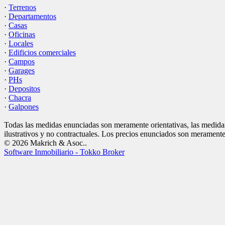
·
Terrenos
·
Departamentos
·
Casas
·
Oficinas
·
Locales
·
Edificios comerciales
·
Campos
·
Garages
·
PHs
·
Depositos
·
Chacra
·
Galpones
Todas las medidas enunciadas son meramente orientativas, las medidas
ilustrativos y no contractuales. Los precios enunciados son meramente 
© 2026 Makrich & Asoc..
Software Inmobiliario - Tokko Broker